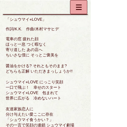
「シュウマイ⭐︎LOVE」
作詞/K.K. 作曲/木村マサヒデ
電車の窓 疲れた顔
ほっと一息 つく暇なく
寄り道した あの店へ
ちいさな僕に そっとご褒美を
醤油をかける? それともそのまま?
どちらも正解 いただきまっしょうか!!
シュウマイ⭐︎LOVE にっこり笑顔
一口で飛ぶ！ 幸せのスタート
シュウマイ⭐︎LOVE 包まれて
世界に広がる 冷めないハート
友達家族恋人に
分け与えたい愛ここに存在
「シュウマイ食うかい？」
その一言で笑顔の連鎖 シュウマイ劇場