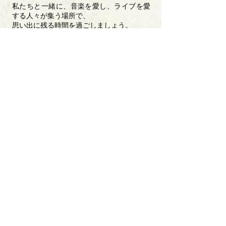
私たちと一緒に、音楽を愛し、ライブを愛
する人々が集う場所で、
思い出に残る時間を過ごしましょう。
皆様のご来場を心よりお待ちしておりま
す！
2023.4.15
▼現状決定済みの【ツキイチ】開催日一覧
5月6日(土)
​チケットページ
https://t.livepocket.jp/e/tsukiichi_1
6月17日(土)
7月15日(土)
※昼公演15:00 START・夜公演19:15
START
※会場は全て、masa2sets 読売ランド店と
なります。