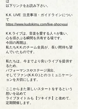
は
以下リンクをお読み下さい。
K.K. LIVE 注意事項・ガイドラインについ
て
https://www.kudokimu.com/live-shocyuui
K.K.ライブは、音楽を愛する人々が集い、
心を揺さぶる瞬間を共有する場です。
今回の再開は、
私たちK.K.のチーム全員が、長い間待ち望
んでいたものです。
私たちは、今までより良いライブを提供す
るため、
パフォーマンスやステージ演出、
そしてファン(K.K.O.)とのコミュニケーシ
ョンを大切にします。
ここからまた新しいスタートをするという
想いを込めて
ライブタイトルも【ツキイチ】と改めて、
定期開催します。