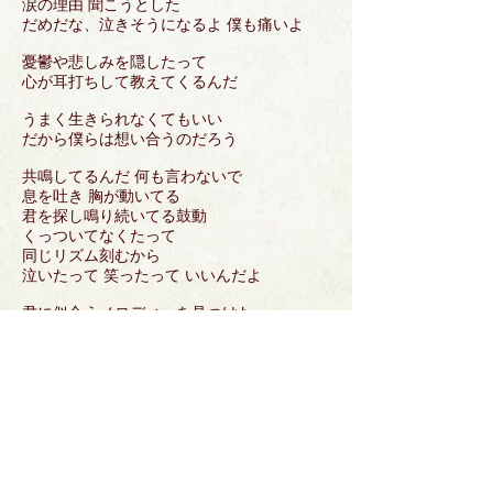
涙の理由 聞こうとした
だめだな、泣きそうになるよ 僕も痛いよ
憂鬱や悲しみを隠したって
心が耳打ちして教えてくるんだ
うまく生きられなくてもいい
だから僕らは想い合うのだろう
共鳴してるんだ 何も言わないで
息を吐き 胸が動いてる
君を探し鳴り続いてる鼓動
くっついてなくたって
同じリズム刻むから
泣いたって 笑ったって いいんだよ
君に似合うメロディーを見つけた
出会った時から僕ら共鳴してたんだ
戻る