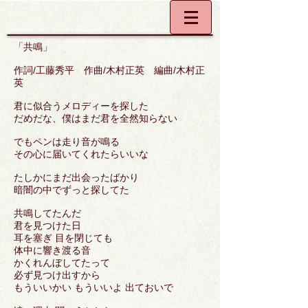
「共鳴」
作詞/工藤秀平 作曲/木村正英 編曲/木村正
英
君に似合うメロディーを探した
だめだな、僕はまだ君を全然知らない
でもペンは走り音が鳴る
その心に届いてくれたらいいな
たしかにまだ出会ったばかり
暗闇の中でずっと探してた
共鳴してたんだ
君を見つけた日
耳を塞ぎ 目を閉じても
体中に響き渡る音
かくれんぼしてたって
必ず見つけ出すから
もういいかい もういいよ 出ておいで