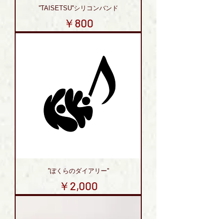
''TAISETSU''シリコンバンド
価格
￥800
''ぼくらのダイアリー''
価格
￥2,000