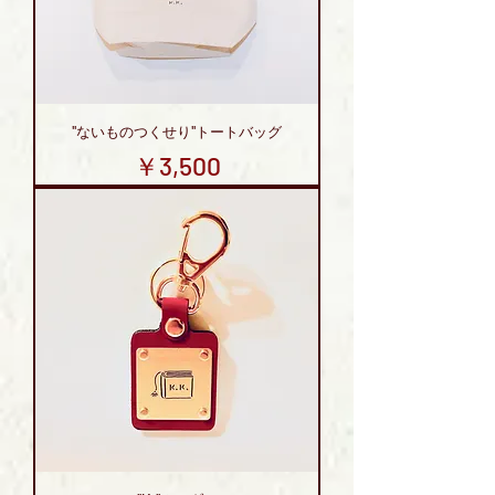
''ないものつくせり''トートバッグ
価格
￥3,500