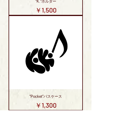
''K.''ホルダー
価格
￥1,500
''Pocket''パスケース
価格
￥1,300