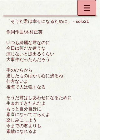
「そうだ君は幸せになるために」 - solo21
作詞作曲/木村正英
いつも綺麗な君なのに
今日は何だか違うな
演じないと涙出るくらい
大事件だったんだろう
手のひらから
逃したものばかり心に残るね
仕方ないよ
後悔で人は強くなる
そうだ君はしあわせになるために
生まれてきたんだよ
もっと自分自身に
素直になってごらんよ
楽しみにしよう
今までの君よりも
素敵になれるよ